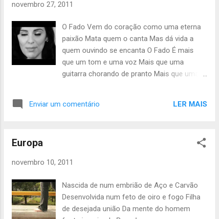
novembro 27, 2011
O Fado Vem do coração como uma eterna
paixão Mata quem o canta Mas dá vida a
quem ouvindo se encanta O Fado É mais
que um tom e uma voz Mais que uma
guitarra chorando de pranto Mais que uma
melodia divina dos céus chorosos É voz de
um povo que eu amo tanto O fado é a voz
LER MAIS
Enviar um comentário
dos marinheiros que choram de saudade
Das senhoras do negro, Damas do amor e
da tristeza É o canto do povo dos mares e
Europa
da liberdade O Fado É dos lusos eternos é
desde as águas de cetim da Lisboa nua Aos
novembro 10, 2011
campos Alentejanos de oiro Até à negrura
antiga do Norte filho da lua É das vitórias de
Nascida de num embrião de Aço e Carvão
Gama Das epopeias de Camões
Desenvolvida num feto de oiro e fogo Filha
Aos milagres dos Reis Aos encarnados
de desejada união Da mente do homem
cravos de revolução A eternidade de um