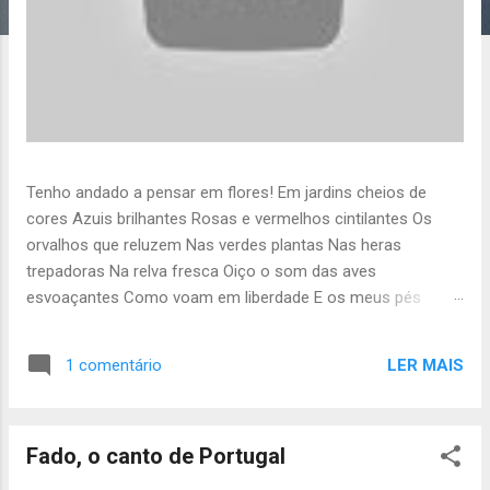
Tenho andado a pensar em flores! Em jardins cheios de
cores Azuis brilhantes Rosas e vermelhos cintilantes Os
orvalhos que reluzem Nas verdes plantas Nas heras
trepadoras Na relva fresca Oiço o som das aves
esvoaçantes Como voam em liberdade E os meus pés
pisam a relva Danço com o corpo cheia de folia estonteante
A natureza iluminada Pelo sol matinal de um dia qualquer
LER MAIS
1 comentário
Será isto verdade? Será isto a pura felicidade? As flores
crescem e florescem...e eu corro cantando à simplicidade!
Livremente, sem barreiras... Num mundo onde num deserto
Fado, o canto de Portugal
As pessoas se banham com água Sem medo de a gastar!