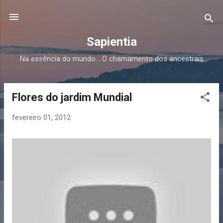
Avançar para o conteúdo principal
Sapientia
Na essência do mundo... O chamamento dos ancestrais
Flores do jardim Mundial
M
e
fevereiro 01, 2012
n
s
a
g
e
n
s