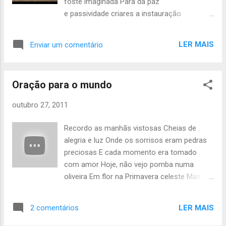
foste imaginada Para da paz
povo divinizado Por Deus abençoado É a
e passividade criares a instauração
força de todas as vozes Um canto que
Sentaram-se no trono de César E os
chega ao coração Cravando no peito força
homens da guerra decidiram a tua criação
e amor De todos aqueles que aqui se unem
LER MAIS
Enviar um comentário
Vestiram-te de pano azul de seda Com doze
De todos os portugueses É aqui que a
estrelas doiradas da perfeição Dos Deuses
primavera nasce com mais floreados O
as estrelas contadas Ainda montas o toiro
Verão com mais...
Oração para o mundo
pálido do viril Deus Filha de Agenor, filha
de fenícia Desejada pelos homens assim
outubro 27, 2011
como por Zeus Foste pelo Deus amada, E
pelos homens criada Deitas-te no
Recordo as manhãs vistosas Cheias de
velho Atlântico mar Mulher ardente, de corpo
alegria e luz Onde os sorrisos eram pedras
feito, despida Antes formosa e moça Agora
preciosas E cada momento era tomado
morres em velhice e fadiga Cansada das
com amor Hoje, não vejo pomba numa
guerras Que te desflorou, Fazendo o mar
oliveira Em flor na Primavera celeste Mas
sangrar Europa, Europa, tua morte nas mãos
sim um corvo carniceiro e ladrão Pousado
Ceifada serás pelas mãos dos que te criou
num cedro Onde tu paz, morreste Deixando
Por quem de veludo e oiro te vestiu Sangras
LER MAIS
2 comentários
cheio de raiva o coração Deste mundo
na guerra sanguinária O teu império muito
outrora azul De veludo vestido e de verde