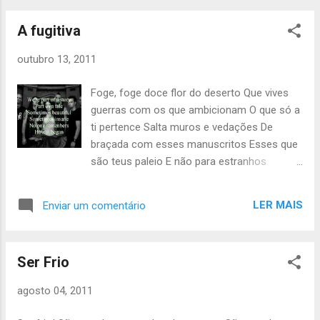
durou Mas jamais durará...
maneira Hoje és cinzento e vil Cheio de
A fugitiva
cemitérios, febril E eu canto este canto Ao
velho mundo que conheci Com fé de que
outubro 13, 2011
Dentro da caixa de Pandora Se encontre a
esperança No seu frio e sólido Fim!
Foge, foge doce flor do deserto Que vives
guerras com os que ambicionam O que só a
ti pertence Salta muros e vedações De
braçada com esses manuscritos Esses que
são teus paleio E não para estranhos
alheios Esses que só tem negrura nos
corações Moura encantada, Dos teus
LER MAIS
Enviar um comentário
cabelos correm pétalas Essas que são de
rosas negras como o sangue Esses negros
principes, Que um mouro um dia trouxe
Ser Frio
Agora pendem em teus lisos E esvoaçantes
Não te entendem esses Que querem roubar
agosto 04, 2011
vossas terras Tropeça na saia que com o
vento dançava Que os olhos enganava