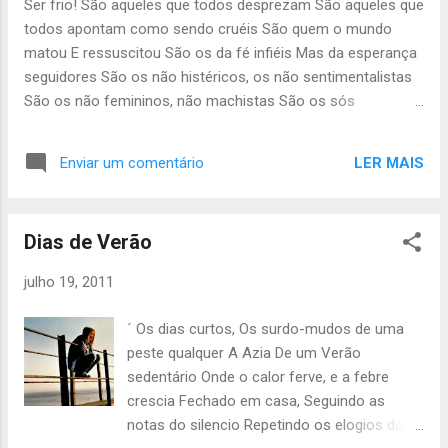
Ser frio! São aqueles que todos desprezam São aqueles que
Como uma santa do altar Cristão Ou uma
todos apontam como sendo cruéis São quem o mundo
ninfa do olhar pagão? Sois prisioneira dos
matou E ressuscitou São os da fé infiéis Mas da esperança
medos Mas tens coragem no coração
seguidores São os não histéricos, os não sentimentalistas
Carregas os manuscritos com a língua mãe
São os não femininos, não machistas São os sós
Que abençoará para sempre a dos Que
acompanhados São os que nunca são vitoriosos Sãos que
te prosseguem sem compaixão Levantas-te,
nunca são falhados São os que não tem nada a ganhar Os
ergues-te Continuas a corrida, avistas mar
LER MAIS
Enviar um comentário
que na vida nada tem a perder São os que dizem a verdade
os pés de sandálias já sangram É o sangue
Sem omitir a realidade São os que usam em comunidade o
que derramaste pelo teu povo Fugitiva,
coração e a mente em irmandade São os que não tem
entrega os manuscritos ao mar ...
Dias de Verão
necessidade de mostrar Os que detestam errar Os que
aceitam o juízo de valor Nas línguas do terror Não temem
julho 19, 2011
ou torturam Não negam nem conjuram A solidão convida-
os a sair Pois quem irá compreender seres tão perfeitos?
´ Os dias curtos, Os surdo-mudos de uma
Quem amaria quem não demonstra amor aos olhos de
peste qualquer A Azia De um Verão
quem é cego? No fim talvez Um dia haja compreensão Para
sedentário Onde o calor ferve, e a febre
entender Que são os frios Que mais amam!
crescia Fechado em casa, Seguindo as
notas do silencio Repetindo os elogios do